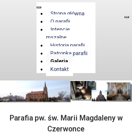
Strona główna
O parafii
Intencje
mszalne
Historia parafii
Patronka parafii
Galeria
Kontakt
Parafia pw. św. Marii Magdaleny w
Czerwonce