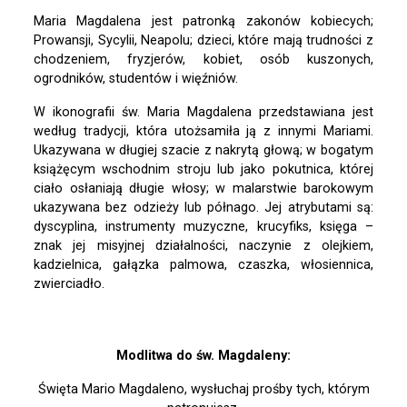
Maria Magdalena jest patronką zakonów kobiecych;
Prowansji, Sycylii, Neapolu; dzieci, które mają trudności z
chodzeniem, fryzjerów, kobiet, osób kuszonych,
ogrodników, studentów i więźniów.
W ikonografii św. Maria Magdalena przedstawiana jest
według tradycji, która utożsamiła ją z innymi Mariami.
Ukazywana w długiej szacie z nakrytą głową; w bogatym
książęcym wschodnim stroju lub jako pokutnica, której
ciało osłaniają długie włosy; w malarstwie barokowym
ukazywana bez odzieży lub półnago. Jej atrybutami są:
dyscyplina, instrumenty muzyczne, krucyfiks, księga –
znak jej misyjnej działalności, naczynie z olejkiem,
kadzielnica, gałązka palmowa, czaszka, włosiennica,
zwierciadło.
Modlitwa do św. Magdaleny:
Święta Mario Magdaleno, wysłuchaj prośby tych, którym