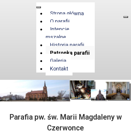
Strona główna
O parafii
Intencje
mszalne
Historia parafii
Patronka parafii
Galeria
Kontakt
Parafia pw. św. Marii Magdaleny w
Czerwonce