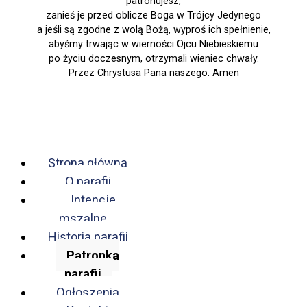
patronujesz,
zanieś je przed oblicze Boga w Trójcy Jedynego
a jeśli są zgodne z wolą Bożą, wyproś ich spełnienie,
abyśmy trwając w wierności Ojcu Niebieskiemu
po życiu doczesnym, otrzymali wieniec chwały.
Przez Chrystusa Pana naszego. Amen
Strona główna
O parafii
Intencje
mszalne
Historia parafii
Patronka
parafii
Ogłoszenia