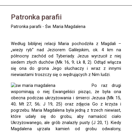
Patronka parafii
Patronka parafii - Św. Maria Magdalena
Według biblijnej relacji Maria pochodziła z Magdali –
„wieży ryb” nad Jeziorem Galilejskim, ok. 4 km na
północny zachód od Tyberiady. Jezus wyrzucił z niej
siedem złych duchów (Mk 16, 9; Łk 8, 2). Odtąd włącza
się ona do grona Jego słuchaczy i wraz z innymi
niewiastami troszczy się o wędrujących z Nim ludzi.
Po raz drugi
wspominają o niej Ewangeliści pisząc, że była ona
obecna podczas ukrzyżowania i śmierci Jezusa (Mk 15,
40; Mt 27, 56; J 19, 25) oraz zdjęcia Go z krzyża i
pogrzebu. Maria Magdalena była jedną z trzech niewiast,
które udały się do grobu, aby namaścić ciało
Ukrzyżowanego, ale grób znalazły pusty (J 20, 1). Kiedy
Magdalena ujrzała kamień od grobu odwalony,