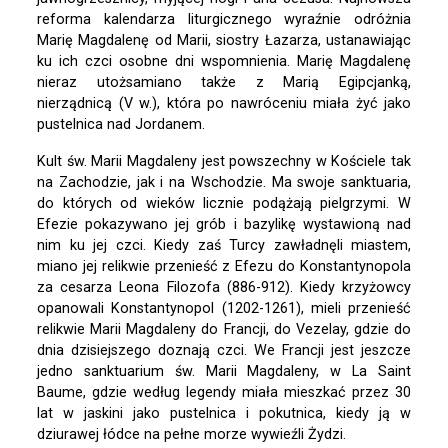
reforma kalendarza liturgicznego wyraźnie odróżnia
Marię Magdalenę od Marii, siostry Łazarza, ustanawiając
ku ich czci osobne dni wspomnienia. Marię Magdalenę
nieraz utożsamiano także z Marią Egipcjanką,
nierządnicą (V w.), która po nawróceniu miała żyć jako
pustelnica nad Jordanem.
Kult św. Marii Magdaleny jest powszechny w Kościele tak
na Zachodzie, jak i na Wschodzie. Ma swoje sanktuaria,
do których od wieków licznie podążają pielgrzymi. W
Efezie pokazywano jej grób i bazylikę wystawioną nad
nim ku jej czci. Kiedy zaś Turcy zawładnęli miastem,
miano jej relikwie przenieść z Efezu do Konstantynopola
za cesarza Leona Filozofa (886-912). Kiedy krzyżowcy
opanowali Konstantynopol (1202-1261), mieli przenieść
relikwie Marii Magdaleny do Francji, do Vezelay, gdzie do
dnia dzisiejszego doznają czci. We Francji jest jeszcze
jedno sanktuarium św. Marii Magdaleny, w La Saint
Baume, gdzie według legendy miała mieszkać przez 30
lat w jaskini jako pustelnica i pokutnica, kiedy ją w
dziurawej łódce na pełne morze wywieźli Żydzi.