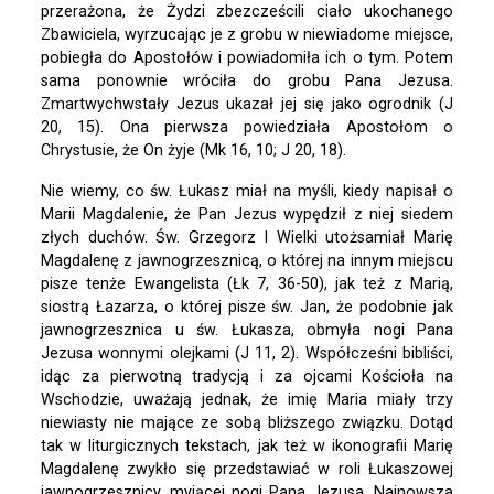
przerażona, że Żydzi zbezcześcili ciało ukochanego
Zbawiciela, wyrzucając je z grobu w niewiadome miejsce,
pobiegła do Apostołów i powiadomiła ich o tym. Potem
sama ponownie wróciła do grobu Pana Jezusa.
Zmartwychwstały Jezus ukazał jej się jako ogrodnik (J
20, 15). Ona pierwsza powiedziała Apostołom o
Chrystusie, że On żyje (Mk 16, 10; J 20, 18).
Nie wiemy, co św. Łukasz miał na myśli, kiedy napisał o
Marii Magdalenie, że Pan Jezus wypędził z niej siedem
złych duchów. Św. Grzegorz I Wielki utożsamiał Marię
Magdalenę z jawnogrzesznicą, o której na innym miejscu
pisze tenże Ewangelista (Łk 7, 36-50), jak też z Marią,
siostrą Łazarza, o której pisze św. Jan, że podobnie jak
jawnogrzesznica u św. Łukasza, obmyła nogi Pana
Jezusa wonnymi olejkami (J 11, 2). Współcześni bibliści,
idąc za pierwotną tradycją i za ojcami Kościoła na
Wschodzie, uważają jednak, że imię Maria miały trzy
niewiasty nie mające ze sobą bliższego związku. Dotąd
tak w liturgicznych tekstach, jak też w ikonografii Marię
Magdalenę zwykło się przedstawiać w roli Łukaszowej
jawnogrzesznicy, myjącej nogi Pana Jezusa. Najnowsza