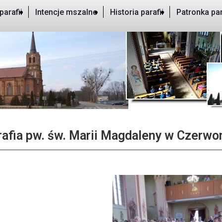
parafii
Intencje mszalne
Historia parafii
Patronka par
rafia pw. św. Marii Magdaleny w Czerwo