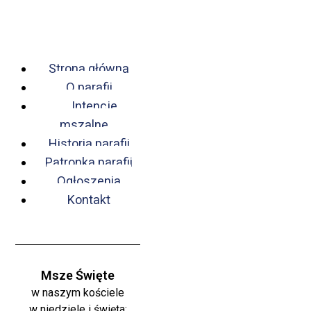
Strona główna
O parafii
Intencje
mszalne
Historia parafii
Patronka parafii
Ogłoszenia
Kontakt
Msze Święte
w naszym kościele
w niedziele i święta: