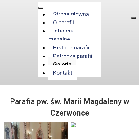
Strona główna
O parafii
Intencje
mszalne
Historia parafii
Patronka parafii
Galeria
Kontakt
Parafia pw. św. Marii Magdaleny w
Czerwonce