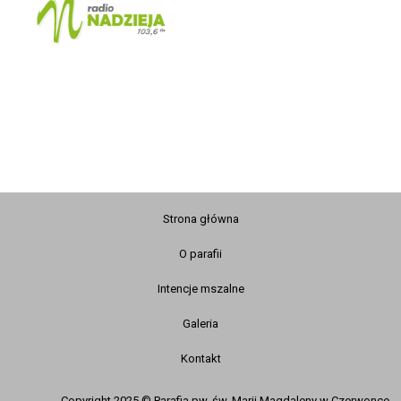
Strona główna
O parafii
Intencje mszalne
Galeria
Kontakt
Copyright 2025 © Parafia pw. św. Marii Magdaleny w Czerwonce.