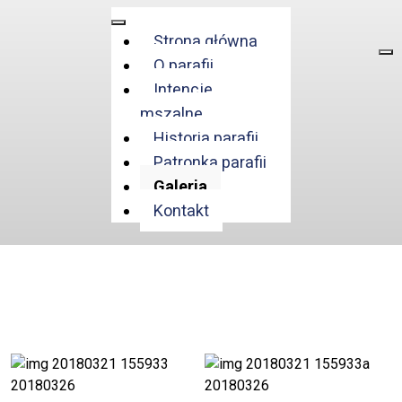
Strona główna
O parafii
Intencje
mszalne
Historia parafii
Patronka parafii
Galeria
Kontakt