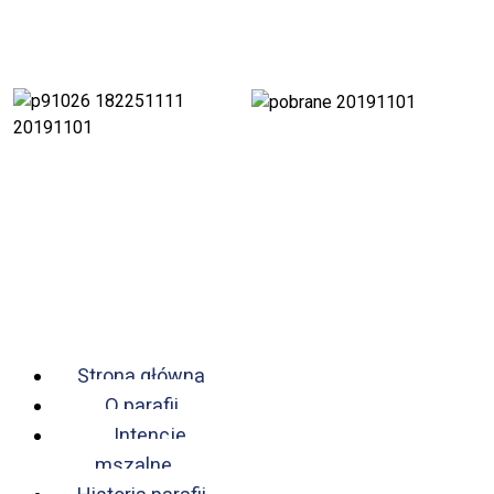
Strona główna
O parafii
Intencje
mszalne